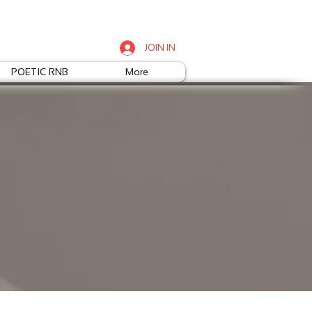
JOIN IN
POETIC RNB
More